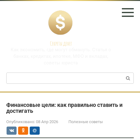
Перейти
к
контенту
Секреты денег
Как экономить, где могут обмануть. Статья о
банках, кредитах, ипотеке, МФО и вкладах,
советы юриста
Поиск:
Финансовые цели: как правильно ставить и
достигать
Опубликовано:
08 Апр 2026
Полезные советы