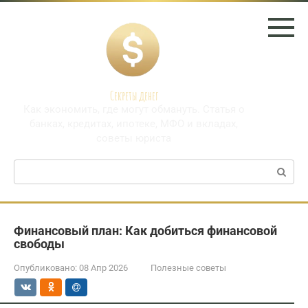
Перейти
к
контенту
Секреты денег
Как экономить, где могут обмануть. Статья о
банках, кредитах, ипотеке, МФО и вкладах,
советы юриста
Поиск:
Финансовый план: Как добиться финансовой
свободы
Опубликовано:
08 Апр 2026
Полезные советы