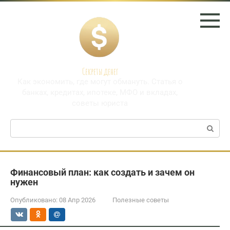
Перейти
к
контенту
Секреты денег
Как экономить, где могут обмануть. Статья о
банках, кредитах, ипотеке, МФО и вкладах,
советы юриста
Поиск:
Финансовый план: как создать и зачем он
нужен
Опубликовано:
08 Апр 2026
Полезные советы