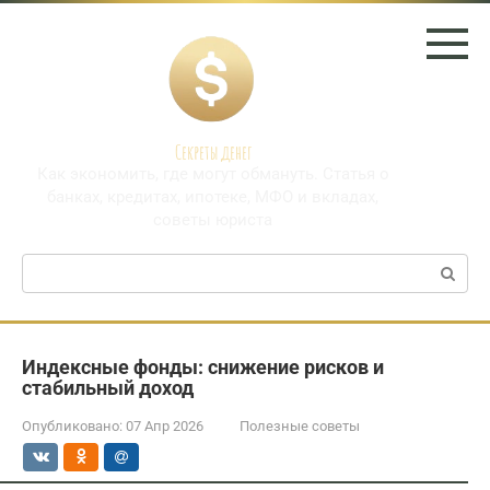
Перейти
к
контенту
Секреты денег
Как экономить, где могут обмануть. Статья о
банках, кредитах, ипотеке, МФО и вкладах,
советы юриста
Поиск:
Индексные фонды: снижение рисков и
стабильный доход
Опубликовано:
07 Апр 2026
Полезные советы