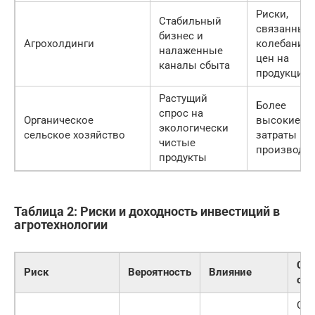
Риски,
Стабильный
связанные 
бизнес и
Агрохолдинги
колебания
налаженные
цен на
каналы сбыта
продукцию
Растущий
Более
спрос на
Органическое
высокие
экологически
сельское хозяйство
затраты на
чистые
производс
продукты
Таблица 2: Риски и доходность инвестиций в
агротехнологии
Сп
Риск
Вероятность
Влияние
сни
Стр