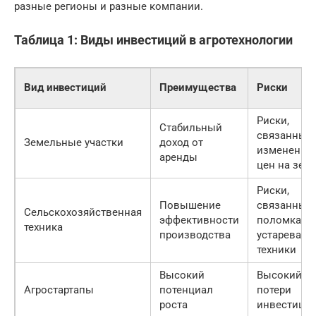
разные регионы и разные компании.
Таблица 1: Виды инвестиций в агротехнологии
Вид инвестиций
Преимущества
Риски
Риски,
Стабильный
связанные 
Земельные участки
доход от
изменение
аренды
цен на зем
Риски,
Повышение
связанные 
Сельскохозяйственная
эффективности
поломками
техника
производства
устаревани
техники
Высокий
Высокий р
Агростартапы
потенциал
потери
роста
инвестици