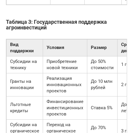
Таблица 3: Государственная поддержка
агроинвестиций
Вид
Срок
Условия
Размер
поддержки
дейс
Субсидии на
Приобретение
До 50%
1 год
технику
новой техники
стоимости
Реализация
Гранты на
До 10 млн
инновационных
2 год
инновации
рублей
проектов
Финансирование
Льготные
До 10
инвестиционных
Ставка 5%
кредиты
лет
проектов
Субсидии на
Переход на
До 70%
органическое
органическое
3 год