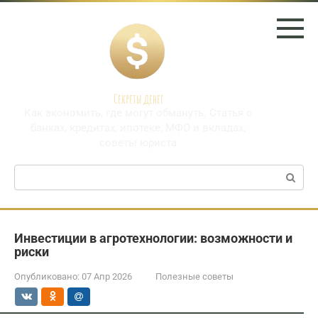
Перейти
к
контенту
Секреты денег
Как экономить, где могут обмануть. Статья о
банках, кредитах, ипотеке, МФО и вкладах,
советы юриста
Поиск:
Инвестиции в агротехнологии: возможности и
риски
Опубликовано:
07 Апр 2026
Полезные советы