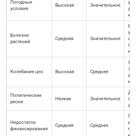
Погодные
уро
Высокая
Значительное
условия
ди
кул
Ис
уст
Болезни
Средняя
Значительное
сор
растений
про
ме
Хед
за
Колебания цен
Высокая
Среднее
дол
кон
Ди
Политические
Низкая
Значительное
гео
риски
дея
Пр
Недостаток
инв
Средняя
Среднее
финансирования
пол
кре