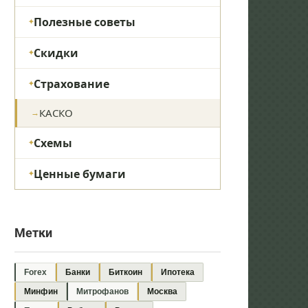
Полезные советы
Скидки
Страхование
КАСКО
Схемы
Ценные бумаги
Метки
Forex
Банки
Биткоин
Ипотека
Минфин
Митрофанов
Москва