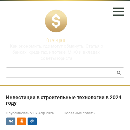
Перейти
к
контенту
Секреты денег
Как экономить, где могут обмануть. Статья о
банках, кредитах, ипотеке, МФО и вкладах,
советы юриста
Поиск:
Инвестиции в строительные технологии в 2024
году
Опубликовано:
07 Апр 2026
Полезные советы