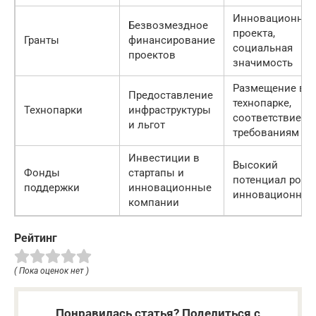
Инновационнос
Безвозмездное
проекта,
Гранты
финансирование
социальная
проектов
значимость
Размещение в
Предоставление
технопарке,
Технопарки
инфраструктуры
соответствие
и льгот
требованиям
Инвестиции в
Высокий
Фонды
стартапы и
потенциал роста
поддержки
инновационные
инновационнос
компании
Рейтинг
( Пока оценок нет )
Понравилась статья? Поделиться с