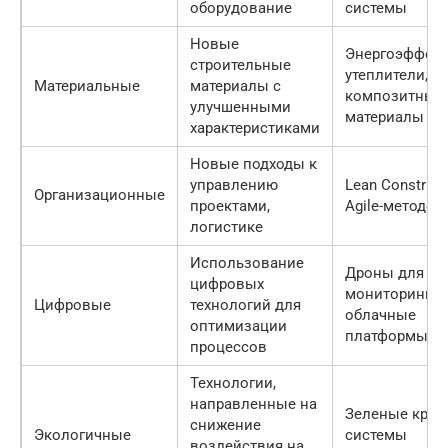
оборудование
системы
Новые
Энергоэффек
строительные
утеплители,
Материальные
материалы с
композитные
улучшенными
материалы
характеристиками
Новые подходы к
управлению
Lean Construct
Организационные
проектами,
Agile-методол
логистике
Использование
Дроны для
цифровых
мониторинга,
Цифровые
технологий для
облачные
оптимизации
платформы
процессов
Технологии,
направленные на
Зеленые крыш
снижение
Экологичные
системы
воздействия на