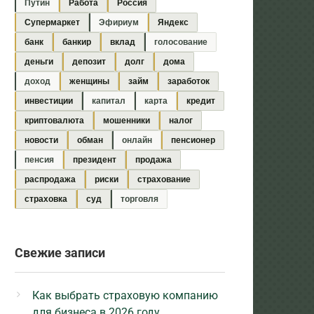
Путин
Работа
Россия
Супермаркет
Эфириум
Яндекс
банк
банкир
вклад
голосование
деньги
депозит
долг
дома
доход
женщины
займ
заработок
инвестиции
капитал
карта
кредит
криптовалюта
мошенники
налог
новости
обман
онлайн
пенсионер
пенсия
президент
продажа
распродажа
риски
страхование
страховка
суд
торговля
Свежие записи
Как выбрать страховую компанию
для бизнеса в 2026 году