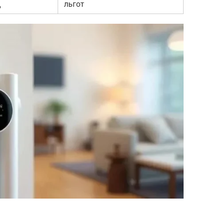
Ц
льгот