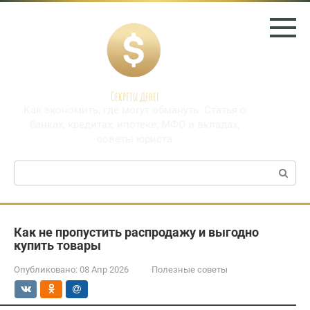
Перейти
к
контенту
Секреты денег
Как экономить, где могут обмануть. Статья о
банках, кредитах, ипотеке, МФО и вкладах,
советы юриста
Поиск:
Как не пропустить распродажу и выгодно
купить товары
Опубликовано:
08 Апр 2026
Полезные советы