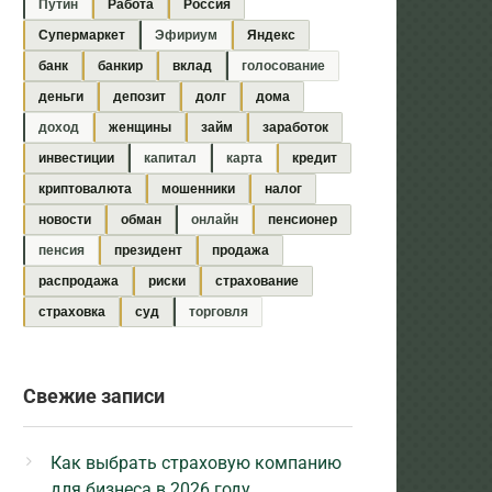
Путин
Работа
Россия
Супермаркет
Эфириум
Яндекс
банк
банкир
вклад
голосование
деньги
депозит
долг
дома
доход
женщины
займ
заработок
инвестиции
капитал
карта
кредит
криптовалюта
мошенники
налог
новости
обман
онлайн
пенсионер
пенсия
президент
продажа
распродажа
риски
страхование
страховка
суд
торговля
Свежие записи
Как выбрать страховую компанию
для бизнеса в 2026 году