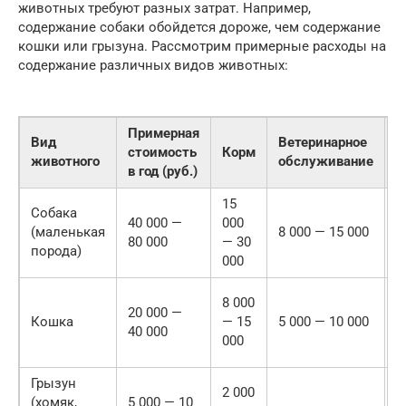
животных требуют разных затрат. Например,
содержание собаки обойдется дороже, чем содержание
кошки или грызуна. Рассмотрим примерные расходы на
содержание различных видов животных:
Примерная
Вид
Ветеринарное
Д
стоимость
Корм
животного
обслуживание
р
в год (руб.)
15
1
Собака
40 000 —
000
0
(маленькая
8 000 — 15 000
80 000
— 30
а
порода)
000
г
7
8 000
20 000 —
(
Кошка
— 15
5 000 — 10 000
40 000
и
000
а
Грызун
2
2 000
(хомяк,
5 000 — 10
(