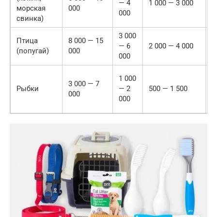
— 4
1 000 — 3 000
морская
000
н
000
свинка)
и
3 000
3
Птица
8 000 — 15
— 6
2 000 — 4 000
(
(попугай)
000
000
и
1
1 000
3 000 — 7
(
Рыбки
— 2
500 — 1 500
000
о
000
к