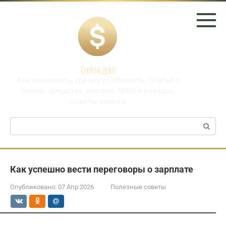
Перейти
к
контенту
Секреты денег
Как экономить, где могут обмануть. Статья о
банках, кредитах, ипотеке, МФО и вкладах,
советы юриста
Поиск:
Как успешно вести переговоры о зарплате
Опубликовано:
07 Апр 2026
Полезные советы