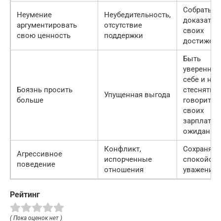
Собрать
Неумение
Неубедительность,
доказател
аргументировать
отсутствие
своих
свою ценность
поддержки
достижен
Быть
уверенным
себе и не
Боязнь просить
стеснятьс
Упущенная выгода
больше
говорить 
своих
зарплатны
ожидания
Конфликт,
Сохранять
Агрессивное
испорченные
спокойств
поведение
отношения
уважение
Рейтинг
( Пока оценок нет )