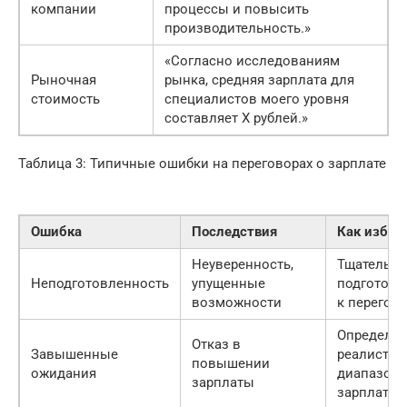
компании
процессы и повысить
производительность.»
«Согласно исследованиям
Рыночная
рынка, средняя зарплата для
стоимость
специалистов моего уровня
составляет X рублей.»
Таблица 3: Типичные ошибки на переговорах о зарплате
Ошибка
Последствия
Как избеж
Неуверенность,
Тщательно
Неподготовленность
упущенные
подготови
возможности
к перегов
Определит
Отказ в
Завышенные
реалисти
повышении
ожидания
диапазон
зарплаты
зарплаты