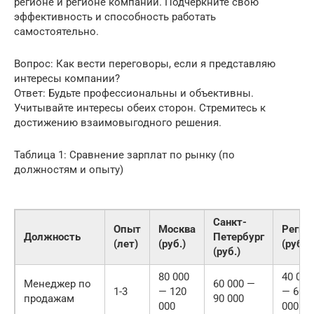
регионе и регионе компании. Подчеркните свою
эффективность и способность работать
самостоятельно.
Вопрос: Как вести переговоры, если я представляю
интересы компании?
Ответ: Будьте профессиональны и объективны.
Учитывайте интересы обеих сторон. Стремитесь к
достижению взаимовыгодного решения.
Таблица 1: Сравнение зарплат по рынку (по
должностям и опыту)
Санкт-
Опыт
Москва
Регио
Должность
Петербург
(лет)
(руб.)
(руб.)
(руб.)
80 000
40 000
Менеджер по
60 000 —
1-3
— 120
— 60
продажам
90 000
000
000