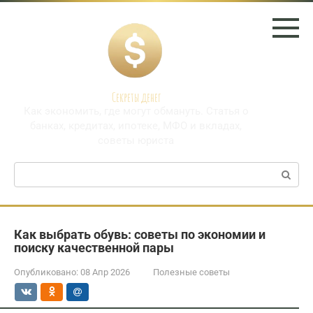
Перейти
к
контенту
Секреты денег
Как экономить, где могут обмануть. Статья о
банках, кредитах, ипотеке, МФО и вкладах,
советы юриста
Поиск:
Как выбрать обувь: советы по экономии и
поиску качественной пары
Опубликовано:
08 Апр 2026
Полезные советы