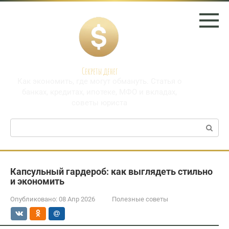
Перейти
к
контенту
Секреты денег
Как экономить, где могут обмануть. Статья о
банках, кредитах, ипотеке, МФО и вкладах,
советы юриста
Поиск:
Капсульный гардероб: как выглядеть стильно
и экономить
Опубликовано:
08 Апр 2026
Полезные советы