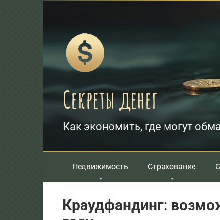
Перейти
к
контенту
Секреты денег
Как экономить, где могут обма
Недвижимость
Страхование
С
Краудфандинг: возмож