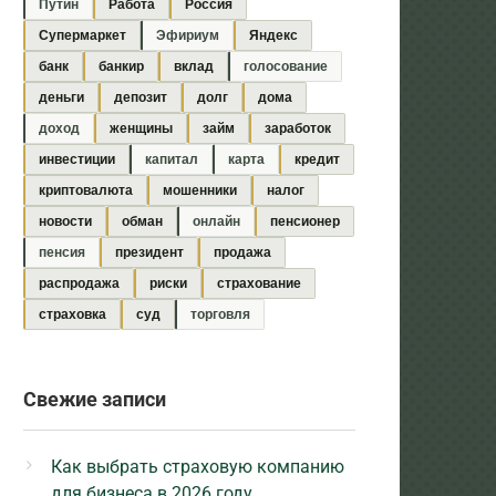
Путин
Работа
Россия
Супермаркет
Эфириум
Яндекс
банк
банкир
вклад
голосование
деньги
депозит
долг
дома
доход
женщины
займ
заработок
инвестиции
капитал
карта
кредит
криптовалюта
мошенники
налог
новости
обман
онлайн
пенсионер
пенсия
президент
продажа
распродажа
риски
страхование
страховка
суд
торговля
Свежие записи
Как выбрать страховую компанию
для бизнеса в 2026 году