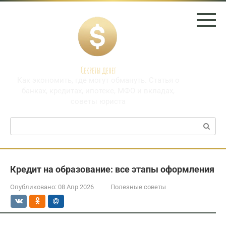
Перейти
к
контенту
Секреты денег
Как экономить, где могут обмануть. Статья о
банках, кредитах, ипотеке, МФО и вкладах,
советы юриста
Поиск:
Кредит на образование: все этапы оформления
Опубликовано:
08 Апр 2026
Полезные советы