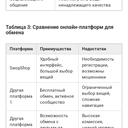
общение
ненадлежащего качества
Таблица 3: Сравнение онлайн-платформ для
обмена
Платформа
Преимущества
Недостатки
Удобный
Необходимость
интерфейс,
регистрации,
SwopShop
большой выбор
возможны
вещей
мошенники
Ограниченный
Другая
Бесплатный
выбор вещей,
платформа
обмен, активное
сложная
1
сообщество
навигация
Возможность
Высокая
Другая
обмена с
комиссия,
платформа
людьми из
низкий уровень