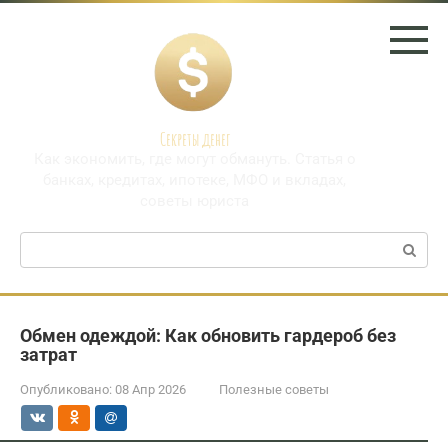
Перейти
к
контенту
Секреты денег
Как экономить, где могут обмануть. Статья о
банках, кредитах, ипотеке, МФО и вкладах,
советы юриста
Поиск:
Обмен одеждой: Как обновить гардероб без
затрат
Опубликовано:
08 Апр 2026
Полезные советы