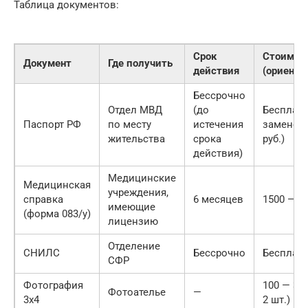
Таблица документов:
Срок
Стоимос
Документ
Где получить
действия
(ориенти
Бессрочно
Отдел МВД
(до
Бесплатн
Паспорт РФ
по месту
истечения
замене —
жительства
срока
руб.)
действия)
Медицинские
Медицинская
учреждения,
справка
6 месяцев
1500 — 30
имеющие
(форма 083/у)
лицензию
Отделение
СНИЛС
Бессрочно
Бесплат
СФР
Фотография
100 — 300
Фотоателье
—
3х4
2 шт.)