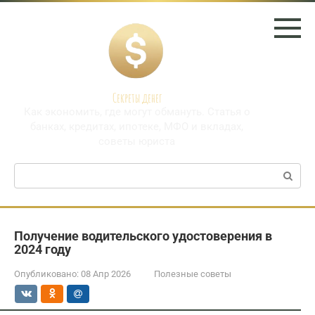
Перейти
к
контенту
Секреты денег
Как экономить, где могут обмануть. Статья о
банках, кредитах, ипотеке, МФО и вкладах,
советы юриста
Поиск:
Получение водительского удостоверения в
2024 году
Опубликовано:
08 Апр 2026
Полезные советы