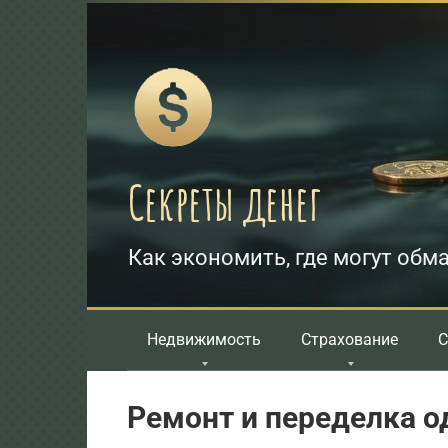
Перейти
к
контенту
Секреты денег
Как экономить, где могут обма
Недвижимость
Страхование
С
Ремонт и переделка 