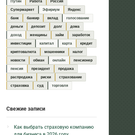
Путин
Работа
Россия
Супермаркет
Эфириум
Яндекс
банк
банкир
вклад
голосование
деньги
депозит
долг
дома
доход
женщины
займ
заработок
инвестиции
капитал
карта
кредит
криптовалюта
мошенники
налог
новости
обман
онлайн
пенсионер
пенсия
президент
продажа
распродажа
риски
страхование
страховка
суд
торговля
Свежие записи
Как выбрать страховую компанию
для бизнеса в 2026 году