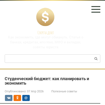
Перейти
к
контенту
Секреты денег
Как экономить, где могут обмануть. Статья о
банках, кредитах, ипотеке, МФО и вкладах,
советы юриста
Поиск:
Студенческий бюджет: как планировать и
экономить
Опубликовано:
07 Апр 2026
Полезные советы