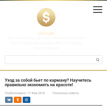
Перейти
к
контенту
Секреты денег
Как экономить, где могут обмануть. Статья о
банках, кредитах, ипотеке, МФО и вкладах,
советы юриста
Поиск:
Уход за собой бьет по карману? Научитесь
правильно экономить на красоте!
Опубликовано:
17 Фев 2018
Полезные советы