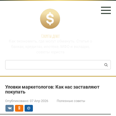
Перейти
к
контенту
Секреты денег
Как экономить, где могут обмануть. Статья о
банках, кредитах, ипотеке, МФО и вкладах,
советы юриста
Поиск:
Уловки маркетологов: Как нас заставляют
покупать
Опубликовано:
07 Апр 2026
Полезные советы