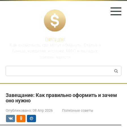
Перейти
к
контенту
Секреты денег
Как экономить, где могут обмануть. Статья о
банках, кредитах, ипотеке, МФО и вкладах,
советы юриста
Поиск:
Завещание: Как правильно оформить и зачем
оно нужно
Опубликовано:
08 Апр 2026
Полезные советы