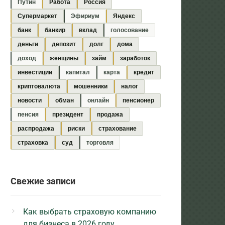
Путин
Работа
Россия
Супермаркет
Эфириум
Яндекс
банк
банкир
вклад
голосование
деньги
депозит
долг
дома
доход
женщины
займ
заработок
инвестиции
капитал
карта
кредит
криптовалюта
мошенники
налог
новости
обман
онлайн
пенсионер
пенсия
президент
продажа
распродажа
риски
страхование
страховка
суд
торговля
Свежие записи
Как выбрать страховую компанию
для бизнеса в 2026 году