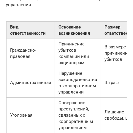
управления
Вид
Основание
Размер
ответственности
возникновения
ответственно
Причинение
В размере
Гражданско-
убытков
причиненны
правовая
компании или
убытков
акционерам
Нарушение
законодательства
Административная
Штраф
о корпоративном
управлении
Совершение
преступлений,
Лишение
Уголовная
связанных с
свободы, шт
корпоративным
управлением