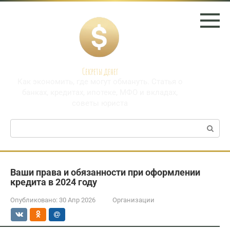
Перейти
к
контенту
Секреты денег
Как экономить, где могут обмануть. Статья о
банках, кредитах, ипотеке, МФО и вкладах,
советы юриста
Поиск:
Ваши права и обязанности при оформлении
кредита в 2024 году
Опубликовано:
30 Апр 2026
Организации