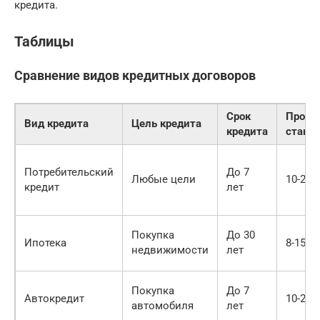
кредита.
Таблицы
Сравнение видов кредитных договоров
Срок
Проце
Вид кредита
Цель кредита
кредита
ставка
Потребительский
До 7
Любые цели
10-25%
кредит
лет
Покупка
До 30
Ипотека
8-15%
недвижимости
лет
Покупка
До 7
Автокредит
10-20%
автомобиля
лет