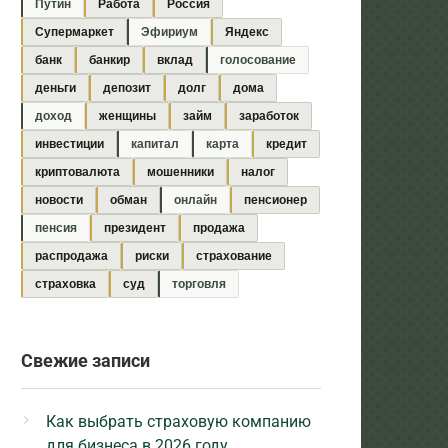
Путин
Работа
Россия
Супермаркет
Эфириум
Яндекс
банк
банкир
вклад
голосование
деньги
депозит
долг
дома
доход
женщины
займ
заработок
инвестиции
капитал
карта
кредит
криптовалюта
мошенники
налог
новости
обман
онлайн
пенсионер
пенсия
президент
продажа
распродажа
риски
страхование
страховка
суд
торговля
Свежие записи
Как выбрать страховую компанию
для бизнеса в 2026 году