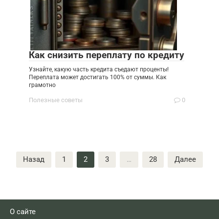
Как снизить переплату по кредиту
Узнайте, какую часть кредита съедают проценты!
Переплата может достигать 100% от суммы. Как
грамотно
Полезные советы
0
Пагинация
Назад
1
2
3
…
28
Далее
записей
О сайте